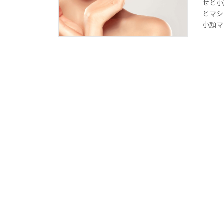
せと小
とマシ
小顔マ