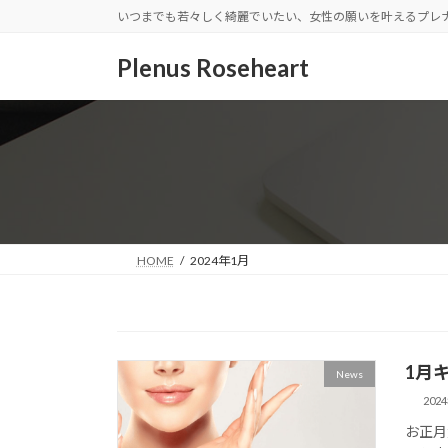
コ
ナ
いつまでも若々しく綺麗でいたい、女性の願いを叶えるプレ
ン
ビ
テ
ゲ
Plenus Roseheart
ン
ー
ツ
シ
へ
ョ
ス
ン
キ
に
ッ
移
プ
動
HOME
2024年1月
1月
News
202
お正月