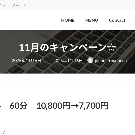
ナスローズハート
HOME
MENU
Contact
11月のキャンペーン☆
最
2025年11月6日
2025年11月6日
plenus-roseheart
終
更
新
日
時
:
0分 10,800円→7,700円
に♪