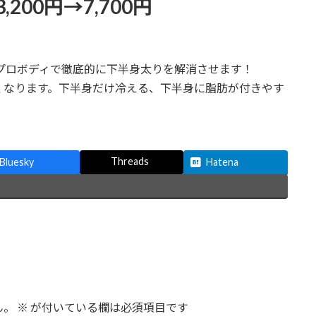
00円→7,700円
引プロボディで徹底的に下半身太りを解消させます！
くなります。下半身だけ冷える、下半身に脂肪が付きやす
Threads
Bluesky
Hatena
ん。
※
が付いている欄は必須項目です