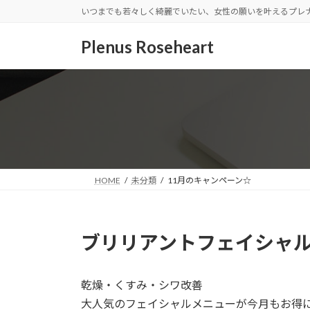
コ
ナ
いつまでも若々しく綺麗でいたい、女性の願いを叶えるプレ
ン
ビ
テ
ゲ
Plenus Roseheart
ン
ー
ツ
シ
へ
ョ
ス
ン
キ
に
ッ
移
プ
動
HOME
未分類
11月のキャンペーン☆
ブリリアントフェイシャル 6
乾燥・くすみ・シワ改善
大人気のフェイシャルメニューが今月もお得